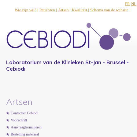
FR
NL
Wie zijn wij?
|
Patiënten
|
Artsen
|
Kwaliteit
|
Schema van de website
|
Laboratorium van de Klinieken St-Jan - Brussel -
Cebiodi
Artsen
Contacteer Cebiodi
Voorschrift
Aanvraagformulieren
Bestelling materiaal