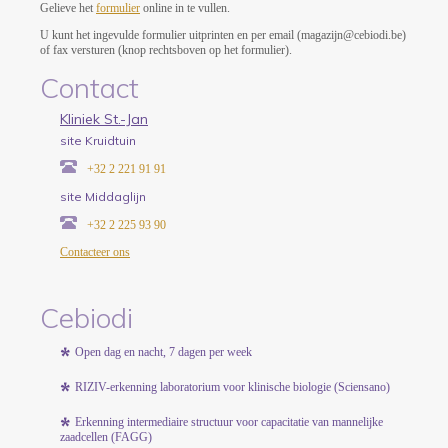
Gelieve het
formulier
online in te vullen.
U kunt het ingevulde formulier uitprinten en per email (magazijn@cebiodi.be)
of fax versturen (knop rechtsboven op het formulier).
Contact
Kliniek St.-Jan
site Kruidtuin
+32 2 221 91 91
site Middaglijn
+32 2 225 93 90
Contacteer ons
Cebiodi
Open dag en nacht, 7 dagen per week
RIZIV-erkenning laboratorium voor klinische biologie (Sciensano)
Erkenning intermediaire structuur voor capacitatie van mannelijke
zaadcellen (FAGG)