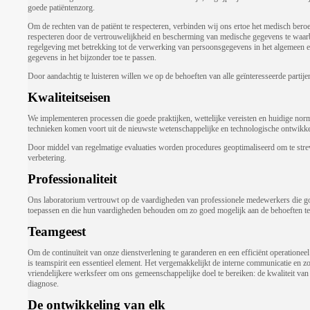
goede patiëntenzorg.
Om de rechten van de patiënt te respecteren, verbinden wij ons ertoe het medisch bero
respecteren door de vertrouwelijkheid en bescherming van medische gegevens te waar
regelgeving met betrekking tot de verwerking van persoonsgegevens in het algemeen 
gegevens in het bijzonder toe te passen.
Door aandachtig te luisteren willen we op de behoeften van alle geïnteresseerde partijen
Kwaliteitseisen
We implementeren processen die goede praktijken, wettelijke vereisten en huidige nor
technieken komen voort uit de nieuwste wetenschappelijke en technologische ontwikke
Door middel van regelmatige evaluaties worden procedures geoptimaliseerd om te stre
verbetering.
Professionaliteit
Ons laboratorium vertrouwt op de vaardigheden van professionele medewerkers die g
toepassen en die hun vaardigheden behouden om zo goed mogelijk aan de behoeften te
Teamgeest
Om de continuïteit van onze dienstverlening te garanderen en een efficiënt operationee
is teamspirit een essentieel element. Het vergemakkelijkt de interne communicatie en z
vriendelijkere werksfeer om ons gemeenschappelijke doel te bereiken: de kwaliteit va
diagnose.
De ontwikkeling van elk