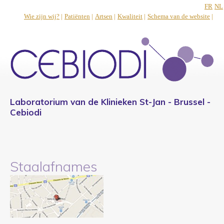
FR
NL
Wie zijn wij?
|
Patiënten
|
Artsen
|
Kwaliteit
|
Schema van de website
|
Laboratorium van de Klinieken St-Jan - Brussel -
Cebiodi
Staalafnames