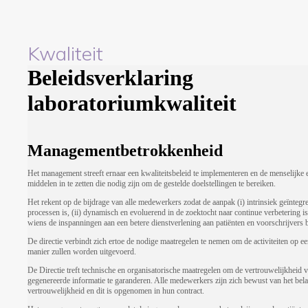
Kwaliteit
Beleidsverklaring
laboratoriumkwaliteit
Managementbetrokkenheid
Het management streeft ernaar een kwaliteitsbeleid te implementeren en de menselijke 
middelen in te zetten die nodig zijn om de gestelde doelstellingen te bereiken.
Het rekent op de bijdrage van alle medewerkers zodat de aanpak (i) intrinsiek geïntegre
processen is, (ii) dynamisch en evoluerend in de zoektocht naar continue verbetering is 
wiens de inspanningen aan een betere dienstverlening aan patiënten en voorschrijvers 
De directie verbindt zich ertoe de nodige maatregelen te nemen om de activiteiten op ee
manier zullen worden uitgevoerd.
De Directie treft technische en organisatorische maatregelen om de vertrouwelijkheid 
gegenereerde informatie te garanderen. Alle medewerkers zijn zich bewust van het bel
vertrouwelijkheid en dit is opgenomen in hun contract.