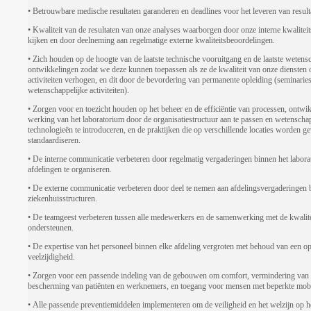
• Betrouwbare medische resultaten garanderen en deadlines voor het leveren van result
• Kwaliteit van de resultaten van onze analyses waarborgen door onze interne kwaliteit
kijken en door deelneming aan regelmatige externe kwaliteitsbeoordelingen.
• Zich houden op de hoogte van de laatste technische vooruitgang en de laatste wetens
ontwikkelingen zodat we deze kunnen toepassen als ze de kwaliteit van onze diensten 
activiteiten verhogen, en dit door de bevordering van permanente opleiding (seminaries
wetenschappelijke activiteiten).
• Zorgen voor en toezicht houden op het beheer en de efficiëntie van processen, ontwi
werking van het laboratorium door de organisatiestructuur aan te passen en wetenscha
technologieën te introduceren, en de praktijken die op verschillende locaties worden g
standaardiseren.
• De interne communicatie verbeteren door regelmatig vergaderingen binnen het labora
afdelingen te organiseren.
• De externe communicatie verbeteren door deel te nemen aan afdelingsvergaderingen 
ziekenhuisstructuren.
• De teamgeest verbeteren tussen alle medewerkers en de samenwerking met de kwalit
ondersteunen.
• De expertise van het personeel binnen elke afdeling vergroten met behoud van een o
veelzijdigheid.
• Zorgen voor een passende indeling van de gebouwen om comfort, vermindering van r
bescherming van patiënten en werknemers, en toegang voor mensen met beperkte mobil
• Alle passende preventiemiddelen implementeren om de veiligheid en het welzijn op h