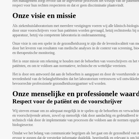
Het management zorgt ervoor dat de ingevoerde processen het welzijn van de patiënten
respect voor hun rechten respecteren en dat er geen discriminatie plaatsvindt.
Onze visie en missie
Als ziekenhuislaboratorium met meerdere vestigingen voeren wij alle klinisch-biologisc
door onze voorschrijvers voor hun patiënten worden gevraagd, hetzij rechtstreeks bij 
apparatuur, hetzij via competente laboratoria in onderaanneming.
Onze visie is om een speler in de gezondheidszorg te zijn die de levenskwaliteit van 
door het leveren van resultaten van medische analyses in de context van screening, bio
en therapeutische monitoring.
Het is onze missie om rekening te houden met de behoeften van voorschrijvers en het 
patiënten, en om te voldoen aan normatieve, technische en wettelijke vereisten.
Het is door een antwoord dat aan de behoeften is aangepast en door de voortdurende z
tevredenheid van de belanghebbenden dat het laboratorium vertrouwen wil ontwikkele
bevoorrechte professionele gezondheidszorgpartner wil worden.
Onze menselijke en professionele waar
Respect voor de patiënt en de voorschrijver
Wij streven ernaar om zo adequaat mogelijk in te spelen op de behoeften en verwachti
en voorschrijvende artsen, zowel op menselijk vlak door aandachtig en gedetailleerd te 
technisch vlak door de implementatie van processen die voldoen aan de normen opgele
biologiesector.
Omdat we het belang van communicatie begrijpen als het gaat om de gezondheid van 
ervoor te zorgen dat de verstrekte informatie duidelijk, begrijpelijk en relevant is om bi