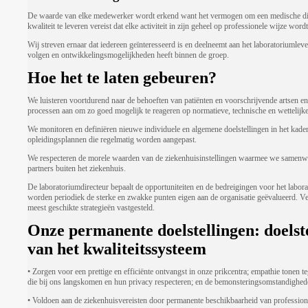
De waarde van elke medewerker wordt erkend want het vermogen om een medische d
kwaliteit te leveren vereist dat elke activiteit in zijn geheel op professionele wijze word
Wij streven ernaar dat iedereen geïnteresseerd is en deelneemt aan het laboratoriumlev
volgen en ontwikkelingsmogelijkheden heeft binnen de groep.
Hoe het te laten gebeuren?
We luisteren voortdurend naar de behoeften van patiënten en voorschrijvende artsen e
processen aan om zo goed mogelijk te reageren op normatieve, technische en wettelijke
We monitoren en definiëren nieuwe individuele en algemene doelstellingen in het kade
opleidingsplannen die regelmatig worden aangepast.
We respecteren de morele waarden van de ziekenhuisinstellingen waarmee we samenw
partners buiten het ziekenhuis.
De laboratoriumdirecteur bepaalt de opportuniteiten en de bedreigingen voor het labo
worden periodiek de sterke en zwakke punten eigen aan de organisatie geëvalueerd. 
meest geschikte strategieën vastgesteld.
Onze permanente doelstellingen: doelst
van het kwaliteitssysteem
• Zorgen voor een prettige en efficiënte ontvangst in onze prikcentra; empathie tonen t
die bij ons langskomen en hun privacy respecteren; en de bemonsteringsomstandighed
• Voldoen aan de ziekenhuisvereisten door permanente beschikbaarheid van profession