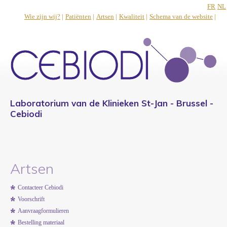
FR
NL
Wie zijn wij?
|
Patiënten
|
Artsen
|
Kwaliteit
|
Schema van de website
|
Laboratorium van de Klinieken St-Jan - Brussel -
Cebiodi
Artsen
Contacteer Cebiodi
Voorschrift
Aanvraagformulieren
Bestelling materiaal