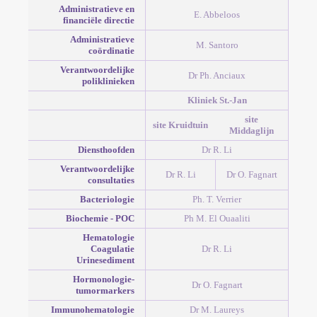
Administratieve en
E. Abbeloos
financiële directie
Administratieve
M. Santoro
coördinatie
Verantwoordelijke
Dr Ph. Anciaux
poliklinieken
Kliniek St.-Jan
site
site Kruidtuin
Middaglijn
Diensthoofden
Dr R. Li
Verantwoordelijke
Dr R. Li
Dr O. Fagnart
consultaties
Bacteriologie
Ph. T. Verrier
Biochemie - POC
Ph M. El Ouaaliti
Hematologie
Coagulatie
Dr R. Li
Urinesediment
Hormonologie-
Dr O. Fagnart
tumormarkers
Immunohematologie
Dr M. Laureys