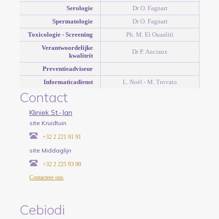
Serologie
Dr O. Fagnart
Spermatologie
Dr O. Fagnart
Toxicologie - Screening
Ph. M. El Ouaaliti
Verantwoordelijke
Dr P. Anciaux
kwaliteit
Preventieadviseur
Informaticadienst
L. Noël - M. Trovato
Contact
Kliniek St.-Jan
site Kruidtuin
+32 2 221 91 91
site Middaglijn
+32 2 225 93 90
Contacteer ons
Cebiodi