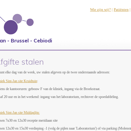
Wie zijn wij?
|
Patiënten
|
an - Brussel - Cebiodi
fgifte stalen
unt elke dag van de week, uw stalen afgeven op de twee onderstaande adressen:
niek Sint-Jan site Kruidtuin
:
dens de kantooruren: gebouw F van de kliniek, ingang via de Broekstraat.
af 20 uur en in het weekend: ingang van het laboratorium, rechtover de spoedafdeling.
niek Sint-Jan site Middaglijn:
sen 7u30 en 12u30 receptie meridiaan site
sen 12u30 en 15u30 verdieping -1 (volg de pijlen naar 'Laboratorium') of via parking (Molenstr