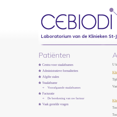
Laboratorium van de Klinieken St-J
Patiënten
A
U k
Centra voor staalafnames
Administratieve formaliteiten
Kli
Afgifte stalen
Tij
Staalafname
Van
Voorafgaande staalafnames
Facturatie
De berekening van uw factuur
Kli
Vaak gestelde vragen
Tus
Tus