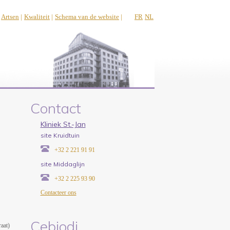
Artsen
|
Kwaliteit
|
Schema van de website
|
FR
NL
Contact
Kliniek St.-Jan
site Kruidtuin
+32 2 221 91 91
site Middaglijn
+32 2 225 93 90
Contacteer ons
Cebiodi
aat)